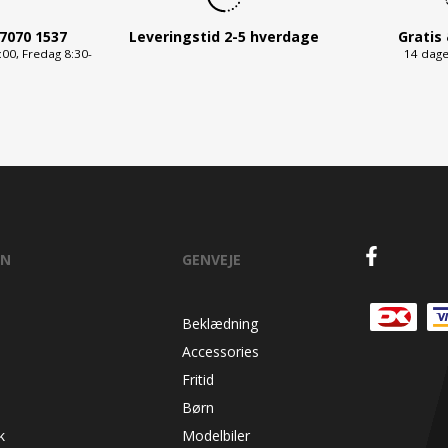
7070 1537
Leveringstid 2-5 hverdage
Gratis
00, Fredag 8:30-
14 dage
ON
GENVEJE
Beklædning
Accessories
Fritid
Børn
k
Modelbiler