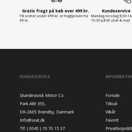
Gratis fragt på køb over 499 kr.
Kundeservice 
På ordrer under 499 kr. er fragtprisen fra
Mandag-torsdag 8:30-16:
49 kr.
15:30 på tlf.,chat & mail
KUNDESERVICE
INFORMATI
Skandinavisk Motor Co.
Forside
Park Allé 355,
Tilbud
DK-2605 Brøndby, Danmark
Vilkår
Info@seat.dk
Favorit
Tlf. ( 0045 ) 70 70 15 37
Privatlivspoliti