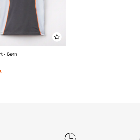
rt - Børn
K