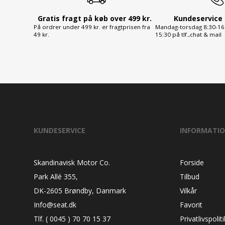
Gratis fragt på køb over 499 kr.
Kundeservice 
På ordrer under 499 kr. er fragtprisen fra
Mandag-torsdag 8:30-16:
49 kr.
15:30 på tlf.,chat & mail
KUNDESERVICE
INFORMATI
Skandinavisk Motor Co.
Forside
Park Allé 355,
Tilbud
DK-2605 Brøndby, Danmark
Vilkår
Info@seat.dk
Favorit
Tlf. ( 0045 ) 70 70 15 37
Privatlivspoliti