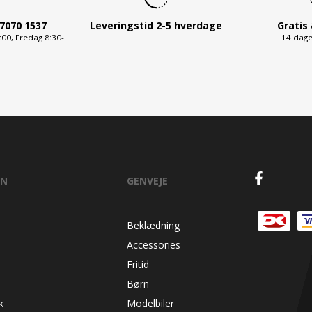
7070 1537
Leveringstid 2-5 hverdage
Gratis
00, Fredag 8:30-
14 dage
ON
GENVEJE
Beklædning
Accessories
Fritid
Børn
k
Modelbiler