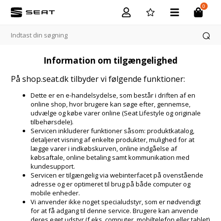
0
Information om tilgængelighed
På shop.seat.dk tilbyder vi følgende funktioner:
Dette er en e-handelsydelse, som består i driften af en
online shop, hvor brugere kan søge efter, gennemse,
udvælge og købe varer online (Seat Lifestyle og originale
tilbehørsdele).
Servicen inkluderer funktioner såsom: produktkatalog,
detaljeret visning af enkelte produkter, mulighed for at
lægge varer i indkøbskurven, online indgåelse af
købsaftale, online betaling samt kommunikation med
kundesupport.
Servicen er tilgængelig via webinterfacet på ovenstående
adresse og er optimeret til brug på både computer og
mobile enheder.
Vi anvender ikke noget specialudstyr, som er nødvendigt
for at få adgang til denne service. Brugere kan anvende
deres eget udstyr (f.eks. computer, mobiltelefon eller tablet)