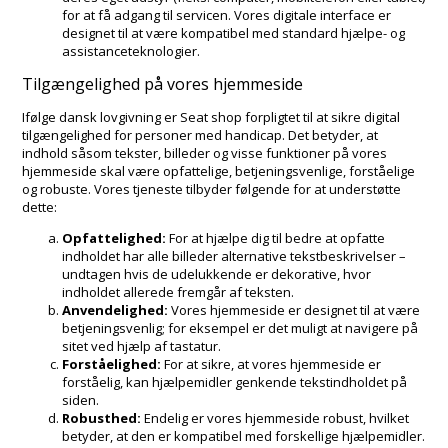
for at få adgang til servicen. Vores digitale interface er
designet til at være kompatibel med standard hjælpe- og
assistanceteknologier.
Tilgængelighed på vores hjemmeside
Ifølge dansk lovgivning er Seat shop forpligtet til at sikre digital
tilgængelighed for personer med handicap. Det betyder, at
indhold såsom tekster, billeder og visse funktioner på vores
hjemmeside skal være opfattelige, betjeningsvenlige, forståelige
og robuste. Vores tjeneste tilbyder følgende for at understøtte
dette:
Opfattelighed:
For at hjælpe dig til bedre at opfatte
indholdet har alle billeder alternative tekstbeskrivelser –
undtagen hvis de udelukkende er dekorative, hvor
indholdet allerede fremgår af teksten.
Anvendelighed:
Vores hjemmeside er designet til at være
betjeningsvenlig; for eksempel er det muligt at navigere på
sitet ved hjælp af tastatur.
Forståelighed:
For at sikre, at vores hjemmeside er
forståelig, kan hjælpemidler genkende tekstindholdet på
siden.
Robusthed:
Endelig er vores hjemmeside robust, hvilket
betyder, at den er kompatibel med forskellige hjælpemidler.