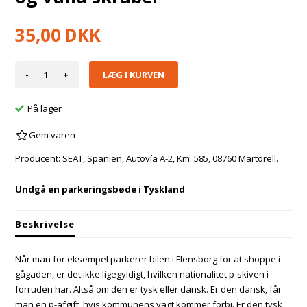
35,00
DKK
-
+
På lager
Gem varen
Producent: SEAT, Spanien, Autovía A-2, Km. 585, 08760 Martorell.
Undgå en parkeringsbøde i Tyskland
Beskrivelse
Når man for eksempel parkerer bilen i Flensborg for at shoppe i
gågaden, er det ikke ligegyldigt, hvilken nationalitet p-skiven i
forruden har. Altså om den er tysk eller dansk. Er den dansk, får
man en p-afgift, hvis kommunens vagt kommer forbi. Er den tysk