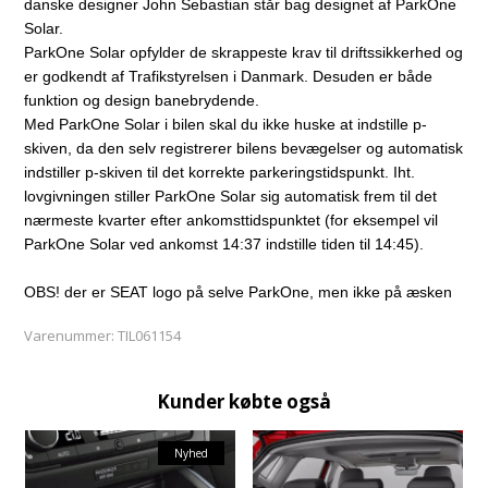
danske designer John Sebastian står bag designet af ParkOne
Solar.
ParkOne Solar opfylder de skrappeste krav til driftssikkerhed og
er godkendt af Trafikstyrelsen i Danmark. Desuden er både
funktion og design banebrydende.
Med ParkOne Solar i bilen skal du ikke huske at indstille p-
skiven, da den selv registrerer bilens bevægelser og automatisk
indstiller p-skiven til det korrekte parkeringstidspunkt. Iht.
lovgivningen stiller ParkOne Solar sig automatisk frem til det
nærmeste kvarter efter ankomsttidspunktet (for eksempel vil
ParkOne Solar ved ankomst 14:37 indstille tiden til 14:45).
OBS! der er SEAT logo på selve ParkOne, men ikke på æsken
Varenummer:
TIL061154
Kunder købte også
Nyhed