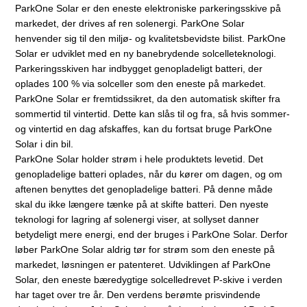
ParkOne Solar er den eneste elektroniske parkeringsskive på
markedet, der drives af ren solenergi. ParkOne Solar
henvender sig til den miljø- og kvalitetsbevidste bilist. ParkOne
Solar er udviklet med en ny banebrydende solcelleteknologi.
Parkeringsskiven har indbygget genopladeligt batteri, der
oplades 100 % via solceller som den eneste på markedet.
ParkOne Solar er fremtidssikret, da den automatisk skifter fra
sommertid til vintertid. Dette kan slås til og fra, så hvis sommer-
og vintertid en dag afskaffes, kan du fortsat bruge ParkOne
Solar i din bil.
ParkOne Solar holder strøm i hele produktets levetid. Det
genopladelige batteri oplades, når du kører om dagen, og om
aftenen benyttes det genopladelige batteri. På denne måde
skal du ikke længere tænke på at skifte batteri. Den nyeste
teknologi for lagring af solenergi viser, at sollyset danner
betydeligt mere energi, end der bruges i ParkOne Solar. Derfor
løber ParkOne Solar aldrig tør for strøm som den eneste på
markedet, løsningen er patenteret. Udviklingen af ParkOne
Solar, den eneste bæredygtige solcelledrevet P-skive i verden
har taget over tre år. Den verdens berømte prisvindende