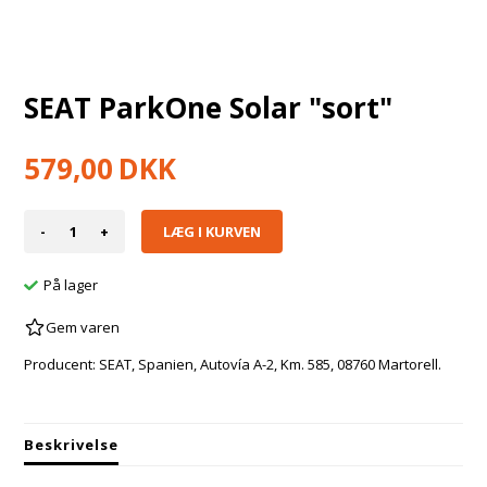
SEAT ParkOne Solar "sort"
579,00
DKK
-
+
På lager
Gem varen
Producent: SEAT, Spanien, Autovía A-2, Km. 585, 08760 Martorell.
Beskrivelse