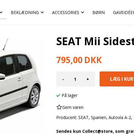
BEKLÆDNING
ACCESSORIES
BØRN
GAVEIDÉE
SEAT Mii Sidest
795,00
DKK
-
+
På lager
Gem varen
Producent: SEAT, Spanien, Autovía A-2, 
Sendes kun Collect@store, som grati