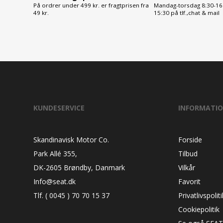
På ordrer under 499 kr. er fragtprisen fra
Mandag-torsdag 8:30-16:
49 kr.
15:30 på tlf.,chat & mail
KUNDESERVICE
INFORMATI
Skandinavisk Motor Co.
Forside
Park Allé 355,
Tilbud
DK-2605 Brøndby, Danmark
Vilkår
Info@seat.dk
Favorit
Tlf. ( 0045 ) 70 70 15 37
Privatlivspoliti
Cookiepolitik