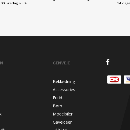
00, Fredag 8:30-
14 dage
ON
GENVEJE
Beklædning
Accessories
Fritid
Børn
k
Modelbiler
Gaveidéer