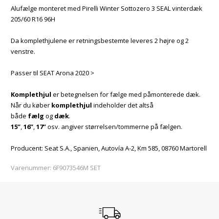
Alufælge monteret med Pirelli Winter Sottozero 3 SEAL vinterdæk
205/60 R16 96H
Da komplethjulene er retningsbestemte leveres 2 højre og 2
venstre.
Passer til SEAT Arona 2020 >
Komplethjul
er betegnelsen for fælge med påmonterede dæk.
Når du køber
komplethjul
indeholder det altså
både
fælg
og
dæk
.
15”
,
16”
,
17”
osv. angiver størrelsen/tommerne på fælgen.
Producent: Seat S.A., Spanien, Autovía A-2, Km 585, 08760 Martorell
Varenummer:
6F9073546M SET