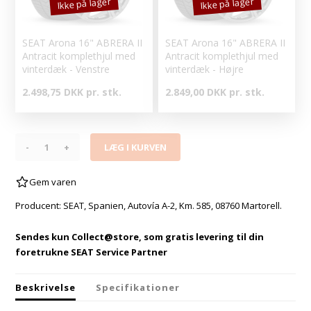
Ikke på lager
Ikke på lager
SEAT Arona 16" ABRERA II
SEAT Arona 16" ABRERA II
Antracit komplethjul med
Antracit komplethjul med
vinterdæk - Venstre
vinterdæk - Højre
2.498,75 DKK pr. stk.
2.849,00 DKK pr. stk.
-
+
Gem varen
Producent: SEAT, Spanien, Autovía A-2, Km. 585, 08760 Martorell.
Sendes kun Collect@store, som gratis levering til din
foretrukne SEAT Service Partner
Beskrivelse
Specifikationer