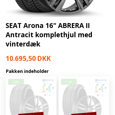
SEAT Arona 16" ABRERA II
Antracit komplethjul med
vinterdæk
10.695,50
DKK
Pakken indeholder
2 stk.
2 stk.